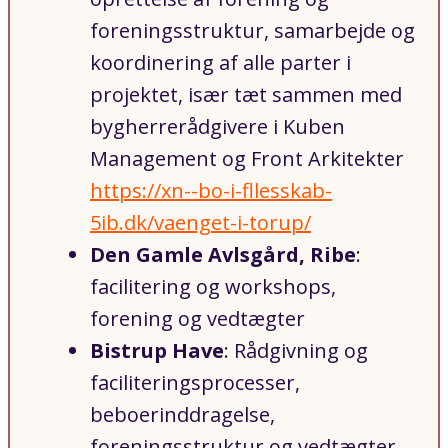
foreningsstruktur, samarbejde og
koordinering af alle parter i
projektet, især tæt sammen med
bygherrerådgivere i Kuben
Management og Front Arkitekter
https://xn--bo-i-fllesskab-
5ib.dk/vaenget-i-torup/
Den Gamle Avlsgård, Ribe
:
facilitering og workshops,
forening og vedtægter
Bistrup Have
: Rådgivning og
faciliteringsprocesser,
beboerinddragelse,
foreningsstruktur og vedtægter