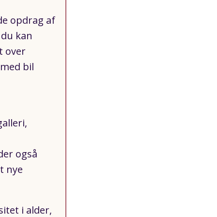
de opdrag af
, du kan
t over
med bil
lleri,
der også
t nye
tet i alder,