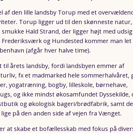
el af den lille landsby Torup med et overvælden
viteter. Torup ligger ud til den skønneste natur
smukke Hald Strand, der ligger højt med udsig
em Frederiksværk og Hundested kommer man let 
København (afgår hver halve time).
t til årets landsby, fordi landsbyen emmer af
turliv, fx et madmarked hele sommerhalvåret, ga
ler, yogatræning, bogby, lilleskole, børnehave,
rugs, og ikke mindst økosamfundet Dyssekilde, 
tbutik og økologisk bageri/brødfabrik, samt de
lige på den anden side af vejen fra Vænget.
 at skabe et bofællesskab med fokus på diversi