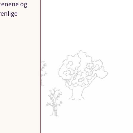
stenene og
venlige