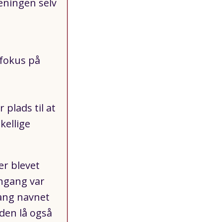
reningen selv
 fokus på
plads til at
kellige
er blevet
engang var
ang navnet
nden lå også