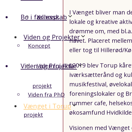
I Vænget bliver man d
Bo i fællesskab
Koncept
lokale og kreative akti
drømme om, med bl.a. 
Viden og Projekter
havet. Placeret mell
Koncept
eller tog til Hillerød/
Viden og Projekter
I 2019 blev Torup kåre
Viden fra PhD
iværksætterånd og kul
musikfestival, øveloka
projekt
foreningslokaler og B
Viden fra PhD
rummer cafe, helsekos
Vænget i Torup
økosamfund Hvidkilde 
projekt
Visionen med Vænget er