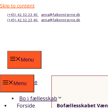
Skip to content
(+45) 42 32 23 40
anna@falkenstjerne.dk
(+45) 42 32 23 40
anna@falkenstjerne.dk
Menu
Forside
Menu
Bo i fællesskab
Forside
Bofællesskabet Væng