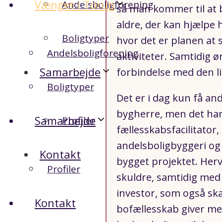
Vænget i Torup
Andelsboligforening
så man kommer til at b
aldre, der kan hjælpe 
Boligtyper
hvor det er planen at 
Andelsboligforening
aktiviteter. Samtidig ø
Samarbejde
forbindelse med den li
Boligtyper
Det er i dag kun få an
bygherre, men det har
Samarbejde
Profiler
fællesskabsfacilitato
andelsboligbyggeri og
Kontakt
bygget projektet. Herv
Profiler
skuldre, samtidig med
investor, som også ska
Kontakt
bofællesskab giver me