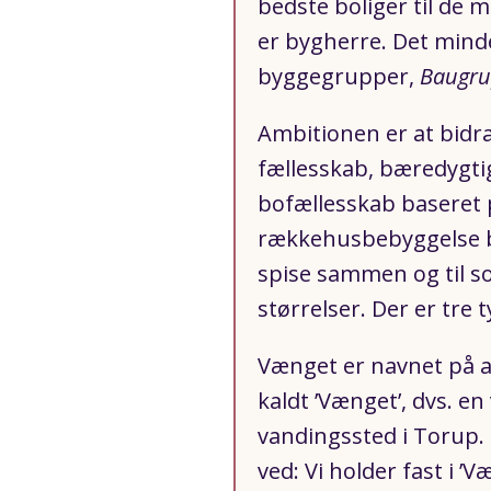
bedste boliger til de 
er bygherre. Det mind
byggegrupper,
Baugr
Ambitionen er at bidra
fællesskab, bæredygtig
bofællesskab baseret 
rækkehusbebyggelse byg
spise sammen og til soc
størrelser. Der er tre 
Vænget er navnet på an
kaldt ’Vænget’, dvs. en
vandingssted i Torup.
ved: Vi holder fast i 