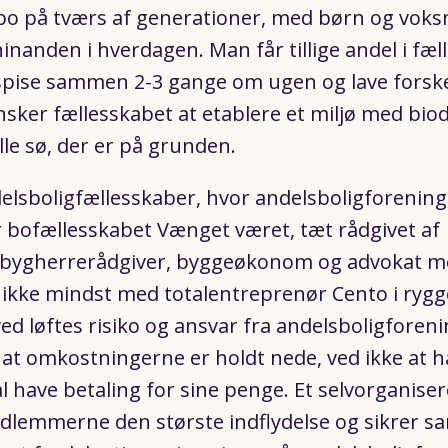
o på tværs af generationer, med børn og voksne
hinanden i hverdagen. Man får tillige andel i fæl
spise sammen 2-3 gange om ugen og lave forskel
nsker fællesskabet at etablere et miljø med biodi
lle sø, der er på grunden.
delsboligfællesskaber, hvor andelsboligforening
 bofællesskabet Vænget været, tæt rådgivet af
r, bygherrerådgiver, byggeøkonom og advokat me
 ikke mindst med totalentreprenør Cento i ryg
ed løftes risiko og ansvar fra andelsboligforen
 at omkostningerne er holdt nede, ved ikke at h
l have betaling for sine penge. Et selvorganiser
dlemmerne den største indflydelse og sikrer sa