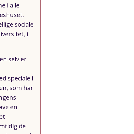
 i alle
leshuset,
lige sociale
versitet, i
en selv er
d speciale i
gen, som har
ingens
ave en
et
mtidig de