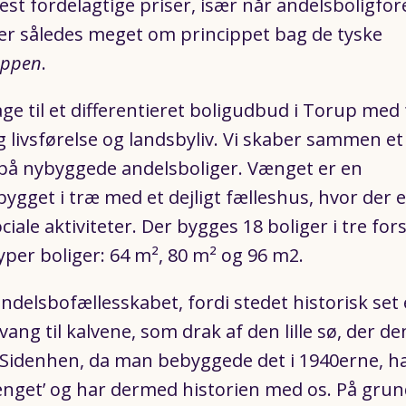
mest fordelagtige priser, især når andelsboligfo
er således meget om princippet bag de tyske
uppen
.
ge til et differentieret boligudbud i Torup med
 livsførelse og landsbyliv. Vi skaber sammen et
på nybyggede andelsboliger. Vænget er en
get i træ med et dejligt fælleshus, hvor der er 
iale aktiviteter. Der bygges 18 boliger i tre fors
typer boliger: 64 m², 80 m² og 96 m2.
delsbofællesskabet, fordi stedet historisk set 
 vang til kalvene, som drak af den lille sø, der d
 Sidenhen, da man bebyggede det i 1940erne, h
’Vænget’ og har dermed historien med os. På gru