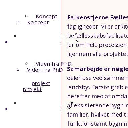
Koncept
Falkenstjerne Fælle
Koncept
fagligheder: Vi er ark
Viden og Projekter
bofællesskabsfacilitat
Viden og Projekter
jer om hele processen 
igennem alle projektet
Viden fra PhD
Samarbejde er nøgle
Viden fra PhD
delehuse ved sammen 
projekt
landsby’. Første greb 
projekt
herefter med at omdan
Vænget i Torup
af eksisterende bygnin
Vænget i Torup
familier, hvilket med t
funktionstømt bygning 