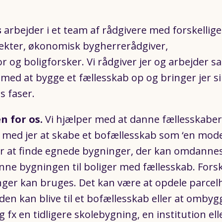
s
arbejder i et team af rådgivere med forskellige
itekter, økonomisk bygherrerådgiver,
or og boligforsker. Vi rådgiver jer og arbejde
med at bygge et fællesskab op og bringer jer s
s faser.
n for os.
Vi hjælper med at danne fællesskaber
med jer at skabe et bofællesskab som ‘en mod
er at finde egnede bygninger, der kan omdannes
ne bygningen til boliger med fællesskab. Forsk
ger kan bruges. Det kan være at opdele parcelhu
iden kan blive til et bofællesskab eller at omby
fx en tidligere skolebygning, en institution ell