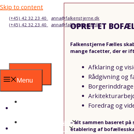
Skip to content
(+45) 42 32 23 40
anna@falkenstjerne.dk
OPRET ET BOFÆL
(+45) 42 32 23 40
anna@falkenstjerne.dk
Falkenstjerne Fælles ska
mange facetter, der er ift
Afklaring og vis
Menu
Rådgivning og fa
Menu
Borgerinddragel
Arkitekturarbej
Forside
Foredrag og vid
Forside
Bo i fællesskab
– alt sammen baseret på 
Bo i fællesskab
etablering af bofællesska