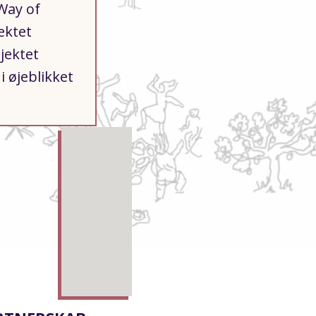
Way of
ektet
jektet
i øjeblikket