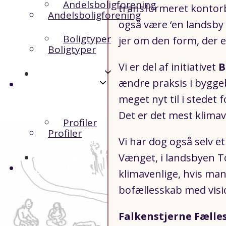
Andelsboligforening
transformeret kontor
Andelsboligforening
også være ‘en landsby p
Boligtyper
jer om den form, der e
Boligtyper
Vi er del af initiativet
B
Samarbejde
Samarbejde
ændre praksis i bygge
meget nyt til i stedet
Det er det mest klimav
Profiler
Profiler
Vi har dog også selv 
Kontakt
Vænget, i landsbyen T
Kontakt
klimavenlige, hvis man
bofællesskab med visio
Falkenstjerne Fælles