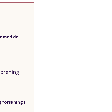
er med de
forening
 forskning i