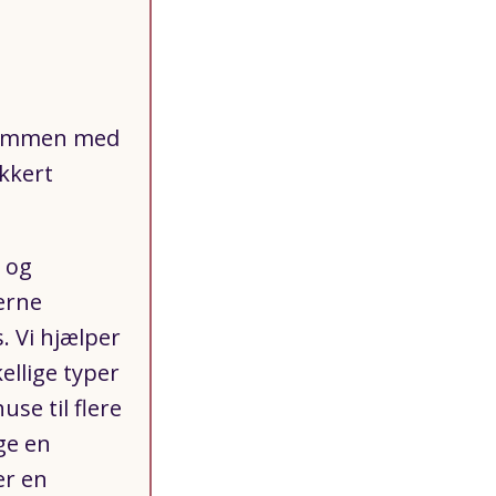
r sammen med
ikkert
 og
erne
. Vi hjælper
ellige typer
se til flere
gge en
er en