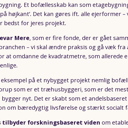
bygning. Et bofællesskab kan som etagebygnin
å højkant’. Det kan gøres ift. alle ejerformer – 
r bedst for jeres projekt.
evar Mere
, som er fire fonde, der er gået sa
branchen – vi skal ændre praksis og gå væk fra 
 for at omdanne de kvadratmetre, som allerede e
enlige.
et eksempel på et nybygget projekt nemlig bofæl
orup som er et træhusbyggeri, som er det mes
 bygger nyt. Det er skabt som et andelsbaseret
n om bæredygtig livsførelse og stærkt socialt 
 tilbyder forskningsbaseret viden
om etable