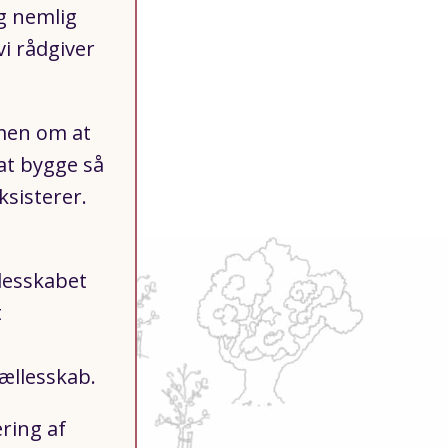
g nemlig
vi rådgiver
mmen om at
at bygge så
ksisterer.
lesskabet
t
fællesskab.
ring af