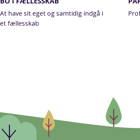
BO I FÆLLESSKAB
PA
At have sit eget og samtidig indgå i
Pro
et fællesskab